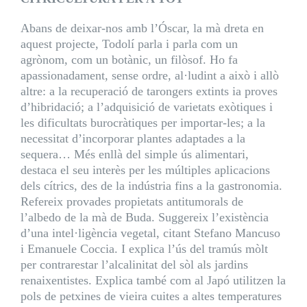
Abans de deixar-nos amb l’Óscar, la mà dreta en
aquest projecte, Todolí parla i parla com un
agrònom, com un botànic, un filòsof. Ho fa
apassionadament, sense ordre, al·ludint a això i allò
altre: a la recuperació de tarongers extints ia proves
d’hibridació; a l’adquisició de varietats exòtiques i
les dificultats burocràtiques per importar-les; a la
necessitat d’incorporar plantes adaptades a la
sequera… Més enllà del simple ús alimentari,
destaca el seu interès per les múltiples aplicacions
dels cítrics, des de la indústria fins a la gastronomia.
Refereix provades propietats antitumorals de
l’albedo de la mà de Buda. Suggereix l’existència
d’una intel·ligència vegetal, citant Stefano Mancuso
i Emanuele Coccia. I explica l’ús del tramús mòlt
per contrarestar l’alcalinitat del sòl als jardins
renaixentistes. Explica també com al Japó utilitzen la
pols de petxines de vieira cuites a altes temperatures