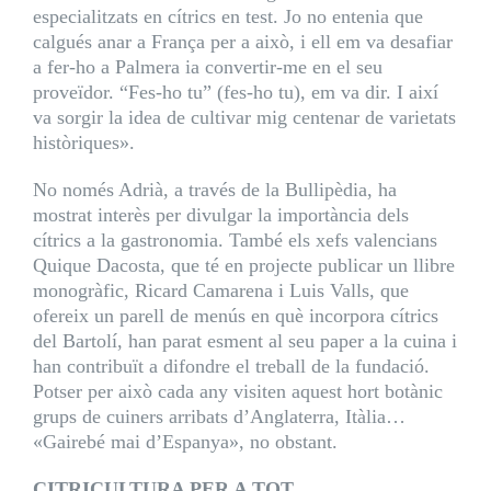
especialitzats en cítrics en test. Jo no entenia que
calgués anar a França per a això, i ell em va desafiar
a fer-ho a Palmera ia convertir-me en el seu
proveïdor. “Fes-ho tu” (fes-ho tu), em va dir. I així
va sorgir la idea de cultivar mig centenar de varietats
històriques».
No només Adrià, a través de la Bullipèdia, ha
mostrat interès per divulgar la importància dels
cítrics a la gastronomia. També els xefs valencians
Quique Dacosta, que té en projecte publicar un llibre
monogràfic, Ricard Camarena i Luis Valls, que
ofereix un parell de menús en què incorpora cítrics
del Bartolí, han parat esment al seu paper a la cuina i
han contribuït a difondre el treball de la fundació.
Potser per això cada any visiten aquest hort botànic
grups de cuiners arribats d’Anglaterra, Itàlia…
«Gairebé mai d’Espanya», no obstant.
CITRICULTURA PER A TOT