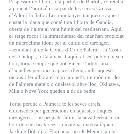
l’espessor de l’hort, a la partida de Bartolí, es retalla
a ponent l’horitzó escarpat de les serres Grossa,
d’Ador i la Safor. Les muntanyes tanquen a aquest
costat la plana que conté tota l’horta de Gandia,
oberta de l’altra al vent humit del mediterrani. Aquí,
el setge rocós i la immediatesa del mar han propiciat
un microclima idoni per al cultiu del taronger,
«semblant al de la Conca d’Or de Palerm i la Costa
dels Cíclops, a Catània». I aquí, al seu poble i al seu
hort, torna sempre que pot Vicent Todolí, una
d’aquelles persones capaces d’engrandir aquests
racons i fer alhora el món tan petit; un món on, des
de Palmera mateix o qualsevol altre lloc, Okinawa,
Milà o Nova York queden a tir de pedra.
Torna perquè a Palmera té les seves arrels,
enfonsades per generacions en aquestes finques
tarongeres, i un projecte íntim, la seva herència: un
hort de cinc hectàrees, la mateixa extensió que el
Jardí de Bóboli, a Florència, on els Medici també