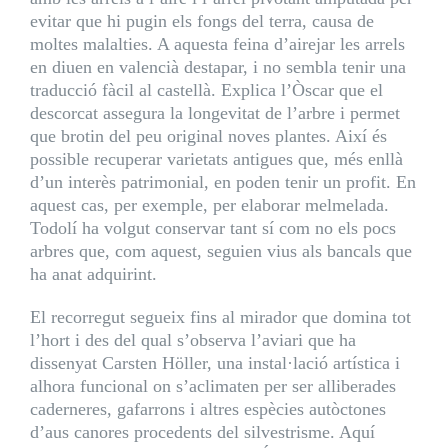
evitar que hi pugin els fongs del terra, causa de
moltes malalties. A aquesta feina d’airejar les arrels
en diuen en valencià destapar, i no sembla tenir una
traducció fàcil al castellà. Explica l’Òscar que el
descorcat assegura la longevitat de l’arbre i permet
que brotin del peu original noves plantes. Així és
possible recuperar varietats antigues que, més enllà
d’un interès patrimonial, en poden tenir un profit. En
aquest cas, per exemple, per elaborar melmelada.
Todolí ha volgut conservar tant sí com no els pocs
arbres que, com aquest, seguien vius als bancals que
ha anat adquirint.
El recorregut segueix fins al mirador que domina tot
l’hort i des del qual s’observa l’aviari que ha
dissenyat Carsten Höller, una instal·lació artística i
alhora funcional on s’aclimaten per ser alliberades
caderneres, gafarrons i altres espècies autòctones
d’aus canores procedents del silvestrisme. Aquí