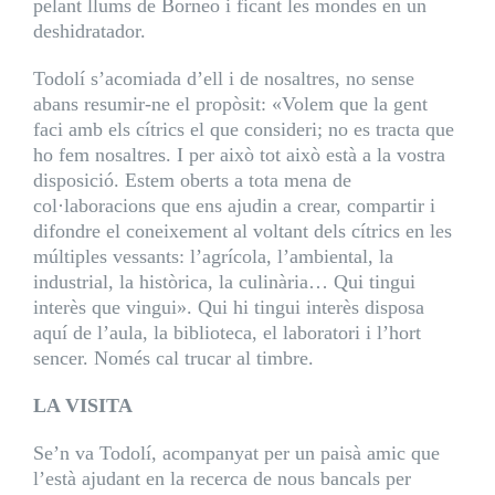
pelant llums de Borneo i ficant les mondes en un
deshidratador.
Todolí s’acomiada d’ell i de nosaltres, no sense
abans resumir-ne el propòsit: «Volem que la gent
faci amb els cítrics el que consideri; no es tracta que
ho fem nosaltres. I per això tot això està a la vostra
disposició. Estem oberts a tota mena de
col·laboracions que ens ajudin a crear, compartir i
difondre el coneixement al voltant dels cítrics en les
múltiples vessants: l’agrícola, l’ambiental, la
industrial, la històrica, la culinària… Qui tingui
interès que vingui». Qui hi tingui interès disposa
aquí de l’aula, la biblioteca, el laboratori i l’hort
sencer. Només cal trucar al timbre.
LA VISITA
Se’n va Todolí, acompanyat per un paisà amic que
l’està ajudant en la recerca de nous bancals per