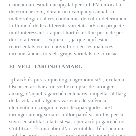
esmenta un estudi encapçalat per la UPV enfocat a
determinar com, durant una campanya anual, la
meteorologia i altres condicions de cultiu determinen
la floració de les diferents varietats. «És un projecte
molt interessant, i aquest hort és el lloc perfecte per
dur-lo a terme —explica—, ja que aquí estan
representats en un mateix lloc i en les mateixes
circumstàncies tots els grups varietals de cítrics».
EL VELL TARONJO AMARG
«¡I això és pura arqueologia agronòmica!», exclama
Óscar en arribar a un vell exemplar de taronger
amarg, d’aquells gairebé centenaris, empeltat al llarg
de la vida amb algunes varietats de valència,
clementina i sanguina avui desaparegudes. «El
taronger amarg seria el millor patró si. no fos per la
seva sensibilitat a la tristesa, i per això ja gairebé no
s’utilitza». És una obra d’art veritable. Té el peu nu,
amb les arrels a l’aire i l’arrel pivotant amputada per