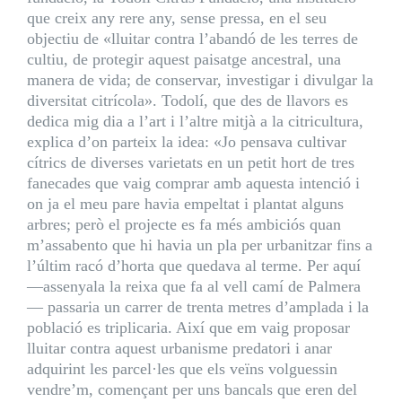
que creix any rere any, sense pressa, en el seu
objectiu de «lluitar contra l’abandó de les terres de
cultiu, de protegir aquest paisatge ancestral, una
manera de vida; de conservar, investigar i divulgar la
diversitat citrícola». Todolí, que des de llavors es
dedica mig dia a l’art i l’altre mitjà a la citricultura,
explica d’on parteix la idea: «Jo pensava cultivar
cítrics de diverses varietats en un petit hort de tres
fanecades que vaig comprar amb aquesta intenció i
on ja el meu pare havia empeltat i plantat alguns
arbres; però el projecte es fa més ambiciós quan
m’assabento que hi havia un pla per urbanitzar fins a
l’últim racó d’horta que quedava al terme. Per aquí
—assenyala la reixa que fa al vell camí de Palmera
— passaria un carrer de trenta metres d’amplada i la
població es triplicaria. Així que em vaig proposar
lluitar contra aquest urbanisme predatori i anar
adquirint les parcel·les que els veïns volguessin
vendre’m, començant per uns bancals que eren del