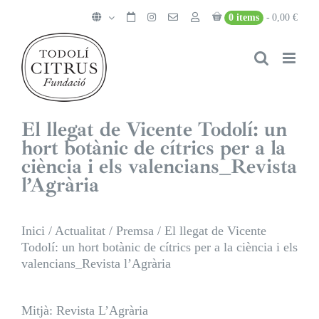
Skip
0 items
0,00 €
to
content
El llegat de Vicente Todolí: un
hort botànic de cítrics per a la
ciència i els valencians_Revista
l’Agrària
Inici
/
Actualitat
/
Premsa
/
El llegat de Vicente
Todolí: un hort botànic de cítrics per a la ciència i els
valencians_Revista l’Agrària
Mitjà: Revista L’Agrària