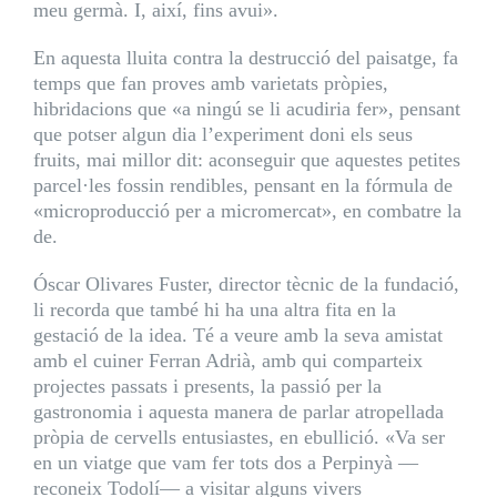
meu germà. I, així, fins avui».
En aquesta lluita contra la destrucció del paisatge, fa
temps que fan proves amb varietats pròpies,
hibridacions que «a ningú se li acudiria fer», pensant
que potser algun dia l’experiment doni els seus
fruits, mai millor dit: aconseguir que aquestes petites
parcel·les fossin rendibles, pensant en la fórmula de
«microproducció per a micromercat», en combatre la
de.
Óscar Olivares Fuster, director tècnic de la fundació,
li recorda que també hi ha una altra fita en la
gestació de la idea. Té a veure amb la seva amistat
amb el cuiner Ferran Adrià, amb qui comparteix
projectes passats i presents, la passió per la
gastronomia i aquesta manera de parlar atropellada
pròpia de cervells entusiastes, en ebullició. «Va ser
en un viatge que vam fer tots dos a Perpinyà —
reconeix Todolí— a visitar alguns vivers