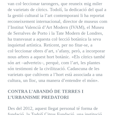
van col·leccionar tarongers, que reuneix mig miler
de varietats de cítrics. Todolí, la dedicació del qual a
la gestió cultural ia l’art contemporani li ha reportat
reconeixement internacional, director de museus com
l’Institut Valencià d’Art Modern (IVAM), el Museu
de Serralves de Porto i la Tate Modern de Londres,
ha transvasat a aquesta col·lecció botànica la seva
inquietud artística. Reticent, per no fitar-se, a
col·leccionar obres d’art, s’afany, però, a incorporar
nous arbres a aquest hort botànic. «Els cítrics també
són art –adverteix–, perquè, com l’art, les plantes
són testimoni de la civilització. Cadascuna de les
varietats que cultivem a l’hort està associada a una
cultura, un lloc, una manera d’entendre el món».
CONTRA L’ABANDÓ DE TERRES I
L’URBANISME PREDATORI
Des del 2012, aquest llegat personal té forma de
fundació, la Todolí Citrus Fundació, una institució