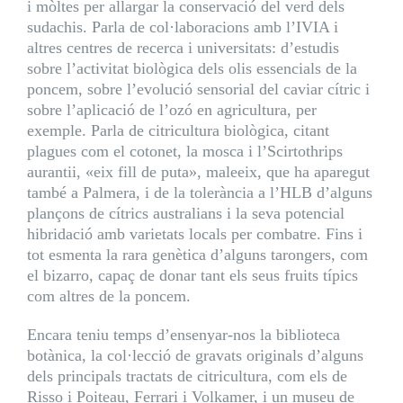
i mòltes per allargar la conservació del verd dels
sudachis. Parla de col·laboracions amb l’IVIA i
altres centres de recerca i universitats: d’estudis
sobre l’activitat biològica dels olis essencials de la
poncem, sobre l’evolució sensorial del caviar cítric i
sobre l’aplicació de l’ozó en agricultura, per
exemple. Parla de citricultura biològica, citant
plagues com el cotonet, la mosca i l’Scirtothrips
aurantii, «eix fill de puta», maleeix, que ha aparegut
també a Palmera, i de la tolerància a l’HLB d’alguns
plançons de cítrics australians i la seva potencial
hibridació amb varietats locals per combatre. Fins i
tot esmenta la rara genètica d’alguns tarongers, com
el bizarro, capaç de donar tant els seus fruits típics
com altres de la poncem.
Encara teniu temps d’ensenyar-nos la biblioteca
botànica, la col·lecció de gravats originals d’alguns
dels principals tractats de citricultura, com els de
Risso i Poiteau, Ferrari i Volkamer, i un museu de