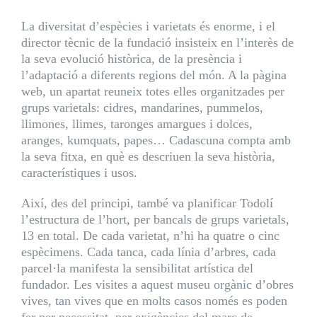
La diversitat d’espècies i varietats és enorme, i el
director tècnic de la fundació insisteix en l’interès de
la seva evolució històrica, de la presència i
l’adaptació a diferents regions del món. A la pàgina
web, un apartat reuneix totes elles organitzades per
grups varietals: cidres, mandarines, pummelos,
llimones, llimes, taronges amargues i dolces,
aranges, kumquats, papes… Cadascuna compta amb
la seva fitxa, en què es descriuen la seva història,
característiques i usos.
Així, des del principi, també va planificar Todolí
l’estructura de l’hort, per bancals de grups varietals,
13 en total. De cada varietat, n’hi ha quatre o cinc
espècimens. Cada tanca, cada línia d’arbres, cada
parcel·la manifesta la sensibilitat artística del
fundador. Les visites a aquest museu orgànic d’obres
vives, tan vives que en molts casos només es poden