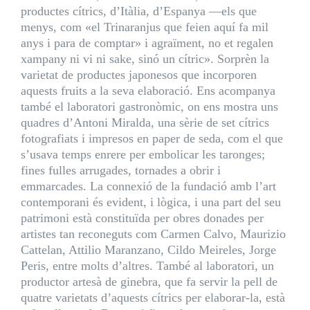
productes cítrics, d’Itàlia, d’Espanya —els que
menys, com «el Trinaranjus que feien aquí fa mil
anys i para de comptar» i agraïment, no et regalen
xampany ni vi ni sake, sinó un cítric». Sorprèn la
varietat de productes japonesos que incorporen
aquests fruits a la seva elaboració. Ens acompanya
també el laboratori gastronòmic, on ens mostra uns
quadres d’Antoni Miralda, una sèrie de set cítrics
fotografiats i impresos en paper de seda, com el que
s’usava temps enrere per embolicar les taronges;
fines fulles arrugades, tornades a obrir i
emmarcades. La connexió de la fundació amb l’art
contemporani és evident, i lògica, i una part del seu
patrimoni està constituïda per obres donades per
artistes tan reconeguts com Carmen Calvo, Maurizio
Cattelan, Attilio Maranzano, Cildo Meireles, Jorge
Peris, entre molts d’altres. També al laboratori, un
productor artesà de ginebra, que fa servir la pell de
quatre varietats d’aquests cítrics per elaborar-la, està