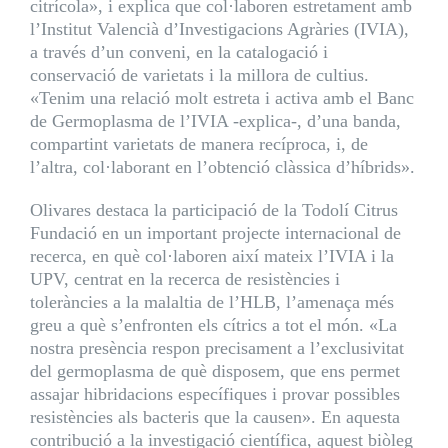
citrícola», i explica que col·laboren estretament amb
l’Institut Valencià d’Investigacions Agràries (IVIA),
a través d’un conveni, en la catalogació i
conservació de varietats i la millora de cultius.
«Tenim una relació molt estreta i activa amb el Banc
de Germoplasma de l’IVIA -explica-, d’una banda,
compartint varietats de manera recíproca, i, de
l’altra, col·laborant en l’obtenció clàssica d’híbrids».
Olivares destaca la participació de la Todolí Citrus
Fundació en un important projecte internacional de
recerca, en què col·laboren així mateix l’IVIA i la
UPV, centrat en la recerca de resistències i
toleràncies a la malaltia de l’HLB, l’amenaça més
greu a què s’enfronten els cítrics a tot el món. «La
nostra presència respon precisament a l’exclusivitat
del germoplasma de què disposem, que ens permet
assajar hibridacions específiques i provar possibles
resistències als bacteris que la causen». En aquesta
contribució a la investigació científica, aquest biòleg