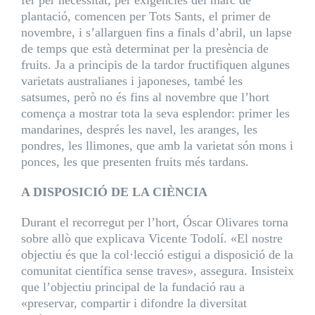
fer per necessitat, per exigències del marc de
plantació, comencen per Tots Sants, el primer de
novembre, i s’allarguen fins a finals d’abril, un lapse
de temps que està determinat per la presència de
fruits. Ja a principis de la tardor fructifiquen algunes
varietats australianes i japoneses, també les
satsumes, però no és fins al novembre que l’hort
comença a mostrar tota la seva esplendor: primer les
mandarines, després les navel, les aranges, les
pondres, les llimones, que amb la varietat són mons i
ponces, les que presenten fruits més tardans.
A DISPOSICIÓ DE LA CIÈNCIA
Durant el recorregut per l’hort, Óscar Olivares torna
sobre allò que explicava Vicente Todolí. «El nostre
objectiu és que la col·lecció estigui a disposició de la
comunitat científica sense traves», assegura. Insisteix
que l’objectiu principal de la fundació rau a
«preservar, compartir i difondre la diversitat