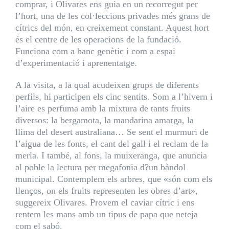
comprar, i Olivares ens guia en un recorregut per
l’hort, una de les col·leccions privades més grans de
cítrics del món, en creixement constant. Aquest hort
és el centre de les operacions de la fundació.
Funciona com a banc genètic i com a espai
d’experimentació i aprenentatge.
A la visita, a la qual acudeixen grups de diferents
perfils, hi participen els cinc sentits. Som a l’hivern i
l’aire es perfuma amb la mixtura de tants fruits
diversos: la bergamota, la mandarina amarga, la
llima del desert australiana… Se sent el murmuri de
l’aigua de les fonts, el cant del gall i el reclam de la
merla. I també, al fons, la muixeranga, que anuncia
al poble la lectura per megafonia d?un bàndol
municipal. Contemplem els arbres, que «són com els
llenços, on els fruits representen les obres d’art»,
suggereix Olivares. Provem el caviar cítric i ens
rentem les mans amb un tipus de papa que neteja
com el sabó.