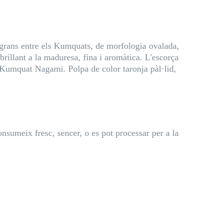
s grans entre els Kumquats, de morfologia ovalada,
rillant a la maduresa, fina i aromàtica. L'escorça
l Kumquat Nagami. Polpa de color taronja pàl·lid,
consumeix fresc, sencer, o es pot processar per a la