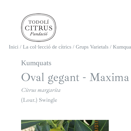
Skip
to
content
Inici
/
La col·lecció de cítrics
/
Grups Varietals
/
Kumquats
Kumquats
Oval gegant - Maxima
Citrus margarita
(Lour.) Swingle