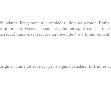
 abundants, lleugerament lanceolades i de vora serrada. Fruit
ent prominent. Escorça suaument voluminosa, de color taronja b
a secció transversal recorda un trèvol de 4 o 5 fulles, com a
riginal, fins i tot superior per a alguns paladars. El fruit es 