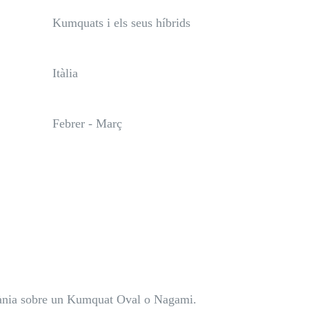
Kumquats i els seus híbrids
Itàlia
Febrer - Març
ntània sobre un Kumquat Oval o Nagami.