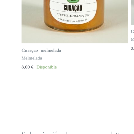
C
M
8
Curaçao_melmelada
Melmelada
8,00
€
Disponible