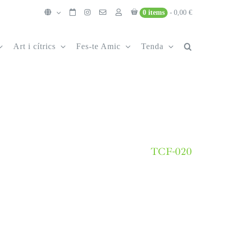
0 items
0,00 €
Art i cítrics
Fes-te Amic
Tenda
TCF-020