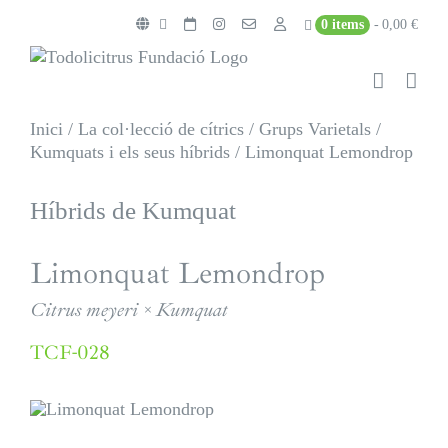
Skip
0 items
0,00 €
to
content
Inici
/
La col·lecció de cítrics
/
Grups Varietals
/
Kumquats i els seus híbrids
/
Limonquat Lemondrop
Híbrids de Kumquat
Limonquat Lemondrop
Citrus meyeri × Kumquat
TCF-028