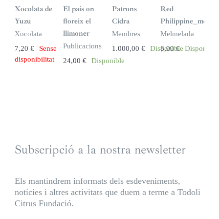
i
n
Xocolata de
El país on
Patrons
Red
s
t
Yuzu
floreix el
Cidra
Philippine_melme
o
c
llimoner
Xocolata
Membres
Melmelada
k
Publicacions
7,20
€
Sense
1.000,00
€
Disponible
8,00
€
Disponible
disponibilitat
24,00
€
Disponible
Subscripció a la nostra newsletter
Els mantindrem informats dels esdeveniments,
notícies i altres activitats que duem a terme a Todoli
Citrus Fundació.