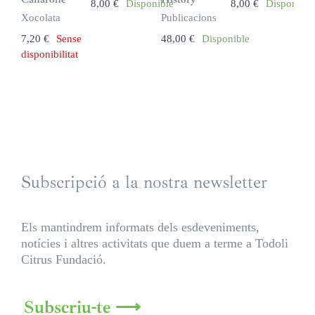
8,00
€
Disponible
8,00
€
Disponible
k
Xocolata
Publicacions
7,20
€
Sense
48,00
€
Disponible
disponibilitat
Subscripció a la nostra newsletter
Els mantindrem informats dels esdeveniments,
notícies i altres activitats que duem a terme a Todoli
Citrus Fundació.
Subscriu-te ⟶