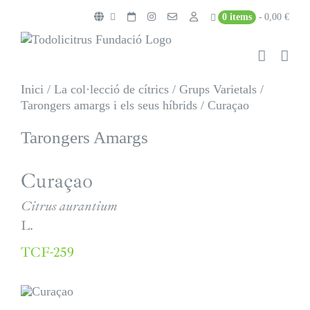
Skip
0 items
0,00 €
to
content
Inici
/
La col·lecció de cítrics
/
Grups Varietals
/
Tarongers amargs i els seus híbrids
/
Curaçao
Tarongers Amargs
Curaçao
Citrus aurantium
L.
TCF-259