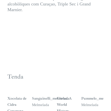
alcohòliques com Curaçao, Triple Sec i Grand
Marnier.
Tenda
S
i
n
Xocolata de
Sanguinelli_melmelada
Citrus. A
Pummelo_melmel
s
t
Cidra
World
Melmelada
Melmelada
o
c
Canarone
History