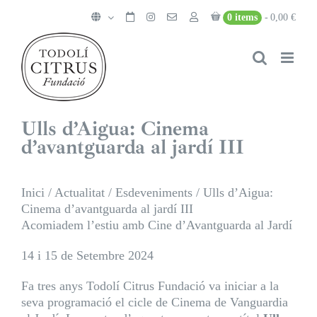
Skip
0 items
0,00 €
to
content
Ulls d’Aigua: Cinema
d’avantguarda al jardí III
Inici
/
Actualitat
/
Esdeveniments
/
Ulls d’Aigua:
Cinema d’avantguarda al jardí III
Acomiadem l’estiu amb
Cine d’Avantguarda
al Jardí
14 i 15 de Setembre 2024
Fa tres anys Todolí Citrus Fundació va iniciar a la
seva programació el cicle de Cinema de Vanguardia