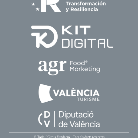
©
Todolí Citrus Fundació
· Tots els drets reservats