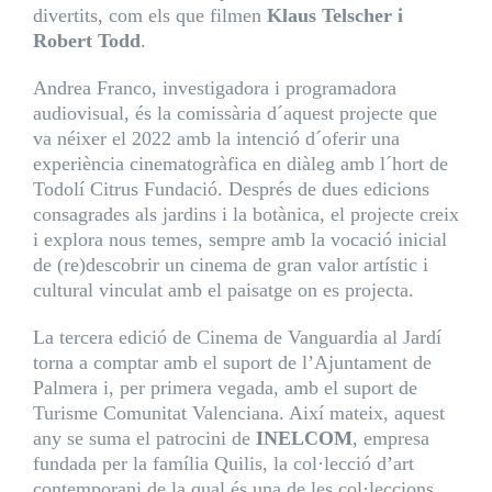
divertits, com els que filmen
Klaus Telscher i
Robert Todd
.
Andrea Franco, investigadora i programadora
audiovisual, és la comissària d´aquest projecte que
va néixer el 2022 amb la intenció d´oferir una
experiència cinematogràfica en diàleg amb l´hort de
Todolí Citrus Fundació. Després de dues edicions
consagrades als jardins i la botànica, el projecte creix
i explora nous temes, sempre amb la vocació inicial
de (re)descobrir un cinema de gran valor artístic i
cultural vinculat amb el paisatge on es projecta.
La tercera edició de Cinema de Vanguardia al Jardí
torna a comptar amb el suport de l’Ajuntament de
Palmera i, per primera vegada, amb el suport de
Turisme Comunitat Valenciana. Així mateix, aquest
any se suma el patrocini de
INELCOM
, empresa
fundada per la família Quilis, la col·lecció d’art
contemporani de la qual és una de les col·leccions