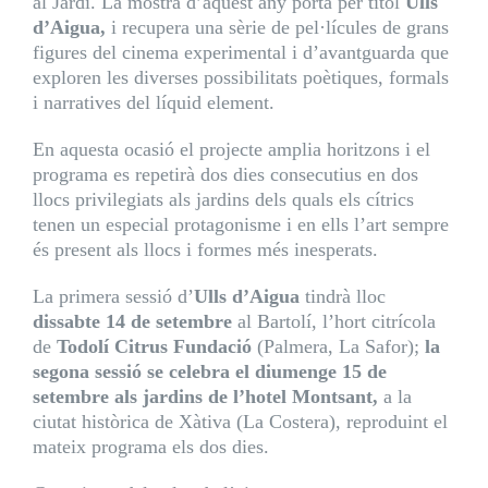
al Jardí. La mostra d’aquest any porta per títol
Ulls
d’Aigua,
i recupera una sèrie de pel·lícules de grans
figures del cinema experimental i d’avantguarda que
exploren les diverses possibilitats poètiques, formals
i narratives del líquid element.
En aquesta ocasió el projecte amplia horitzons i el
programa es repetirà dos dies consecutius en dos
llocs privilegiats als jardins dels quals els cítrics
tenen un especial protagonisme i en ells l’art sempre
és present als llocs i formes més inesperats.
La primera sessió d’
Ulls d’Aigua
tindrà lloc
dissabte 14 de setembre
al Bartolí, l’hort citrícola
de
Todolí Citrus Fundació
(Palmera, La Safor);
la
segona sessió se celebra el diumenge 15 de
setembre als jardins de l’hotel Montsant,
a la
ciutat històrica de Xàtiva (La Costera), reproduint el
mateix programa els dos dies.