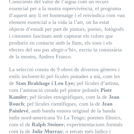
Conscients del valor de l’aigua com un recurs
essencial per a la nostra supervivència, el programa
d’aquest any li ret homenatge i el reivindica com «un
element essencial a la vida ia l’art, on ha estat
objecte d’estudi per part de pintors, poetes, fotògrafs
i cineastes fascinats amb capturar els colors que
produeix en contacte amb la llum, els sons i els
efectes del seu pas afegir-s’hi», escriu la comissària
de la mostra, Andrea Franco.
La selecció consta de 9 obres de diversos gèneres i
estils incloent-hi pel·lícules pintades a mà, com les
de
Stan Brakhage i Len Lye;
pel·lícules d’artista,
com l’animació creada pel pintor polonès
Piotr
Kamler
; pel·lícules etnogràfiques, com la de
Jean
Rouch
; pel·lícules científiques, com la de
Jean
Painlevé
, amb banda sonora original de la banda
indie nord-americana Yo La Tengo; poemes fílmics,
com el de
Ralph Steiner
; experimentacions formals
com la de
Julie Murray
; o retrats més lúdics i