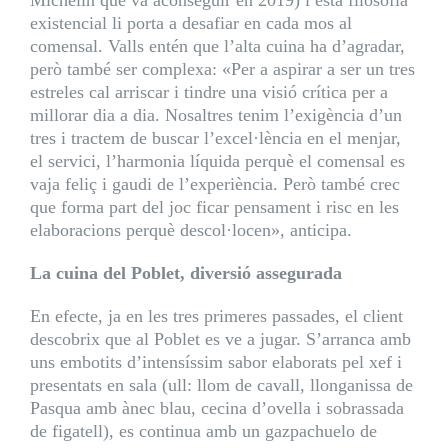
Michelin que va aconseguir en 2019) i esta filosofia
existencial li porta a desafiar en cada mos al
comensal. Valls entén que l’alta cuina ha d’agradar,
però també ser complexa: «Per a aspirar a ser un tres
estreles cal arriscar i tindre una visió crítica per a
millorar dia a dia. Nosaltres tenim l’exigència d’un
tres i tractem de buscar l’excel·lència en el menjar,
el servici, l’harmonia líquida perquè el comensal es
vaja feliç i gaudi de l’experiència. Però també crec
que forma part del joc ficar pensament i risc en les
elaboracions perquè descol·locen», anticipa.
La cuina del Poblet, diversió assegurada
En efecte, ja en les tres primeres passades, el client
descobrix que al Poblet es ve a jugar. S’arranca amb
uns embotits d’intensíssim sabor elaborats pel xef i
presentats en sala (ull: llom de cavall, llonganissa de
Pasqua amb ànec blau, cecina d’ovella i sobrassada
de figatell), es continua amb un gazpachuelo de