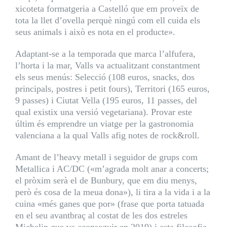
xicoteta formatgeria a Castelló que em proveïx de
tota la llet d’ovella perquè ningú com ell cuida els
seus animals i això es nota en el producte».
Adaptant-se a la temporada que marca l’alfufera,
l’horta i la mar, Valls va actualitzant constantment
els seus menús: Selecció (108 euros, snacks, dos
principals, postres i petit fours), Territori (165 euros,
9 passes) i Ciutat Vella (195 euros, 11 passes, del
qual existix una versió vegetariana). Provar este
últim és emprendre un viatge per la gastronomia
valenciana a la qual Valls afig notes de rock&roll.
Amant de l’heavy metall i seguidor de grups com
Metallica i AC/DC («m’agrada molt anar a concerts;
el pròxim serà el de Bunbury, que em diu menys,
però és cosa de la meua dona»), li tira a la vida i a la
cuina «més ganes que por» (frase que porta tatuada
en el seu avantbraç al costat de les dos estreles