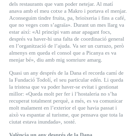
dels restaurants que vam poder netejar. Al matí
anava amb el meu cotxe a Makro i portava el menjar.
Aconseguim tindre fruita, pa, brioixeria i fins a café,
que no veges com s’agraïa». Durant un mes llarg va
estar així: «Al principi vam anar apagant focs,
després va haver-hi una falta de coordinació general
en l’organització de l’ajuda. Va ser un currazo, però
almenys em queda el consol que a Picanya es va
menjar bé», diu amb mig somriure amarg.
Quasi un any després de la Dana el recorda camí de
la Fundació Todolí, el seu particular edén. Li queda
la tristesa que va poder haver-se evitat i gestionat
millor: «Queda molt per fer i l’hostaleria no s’ha
recuperat totalment perquè, a més, es va comunicar
molt malament en l’exterior el que havia passat i
això va espantar al turisme, que pensava que tota la
ciutat estava inundada», sosté.
València un any després de la Dana