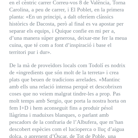
en el cèntric carrer Correu-vos 8 de València, Torna
Carolina, a peu de carrer, i El Poblet, en la primera
planta: «En un principi, a dalt oferíem clàssics
històrics de Dacosta, però al final es va apostar per
separar els equips, i Quique confie en mi per a,
d’una manera súper generosa, deixar-me fer la meua
cuina, que té com a font d’inspiració i base el
territori pur i dur».
De la mà de proveïdors locals com Todolí es nodrix
de «ingredients que són molt de la terreta» i crea
plats que beuen de tradicions arrelades. «Mantinc
amb ells una relació intensa perquè et descobrixen
coses que no veiem malgrat tindre-les a prop. Pas
molt temps amb Sergio, que porta la nostra horta on
fem I+D i hem aconseguit fins a produir pésol
llàgrima i maduixes blanques, o parlant amb
pescadors de la confraria de l’Albufera, que m’han
descobert espècies com el lucioperca o lluç d’aigua
dolça, o aprenent d’Óscar, de Tot de Poble, una