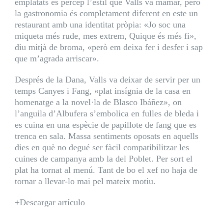
emplatats es percep l’estil que Valls va mamar, però
la gastronomia és completament diferent en este un
restaurant amb una identitat pròpia: «Jo soc una
miqueta més rude, mes extrem, Quique és més fi»,
diu mitjà de broma, «però em deixa fer i desfer i sap
que m’agrada arriscar».
Després de la Dana, Valls va deixar de servir per un
temps Canyes i Fang, «plat insígnia de la casa en
homenatge a la novel·la de Blasco Ibáñez», on
l’anguila d’Albufera s’embolica en fulles de bleda i
es cuina en una espècie de papillote de fang que es
trenca en sala. Massa sentiments oposats en aquells
dies en què no degué ser fàcil compatibilitzar les
cuines de campanya amb la del Poblet. Per sort el
plat ha tornat al menú. Tant de bo el xef no haja de
tornar a llevar-lo mai pel mateix motiu.
+Descargar artículo