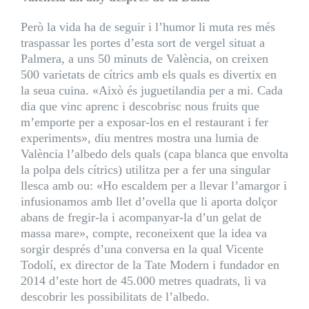
Però la vida ha de seguir i l’humor li muta res més
traspassar les portes d’esta sort de vergel situat a
Palmera, a uns 50 minuts de València, on creixen
500 varietats de cítrics amb els quals es divertix en
la seua cuina. «Això és juguetilandia per a mi. Cada
dia que vinc aprenc i descobrisc nous fruits que
m’emporte per a exposar-los en el restaurant i fer
experiments», diu mentres mostra una lumia de
València l’albedo dels quals (capa blanca que envolta
la polpa dels cítrics) utilitza per a fer una singular
llesca amb ou: «Ho escaldem per a llevar l’amargor i
infusionamos amb llet d’ovella que li aporta dolçor
abans de fregir-la i acompanyar-la d’un gelat de
massa mare», compte, reconeixent que la idea va
sorgir després d’una conversa en la qual Vicente
Todolí, ex director de la Tate Modern i fundador en
2014 d’este hort de 45.000 metres quadrats, li va
descobrir les possibilitats de l’albedo.