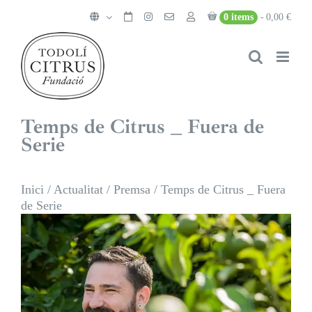
Skip
0 items
0,00 €
to
content
Temps de Citrus _ Fuera de
Serie
Inici
/
Actualitat
/
Premsa
/
Temps de Citrus _ Fuera
de Serie