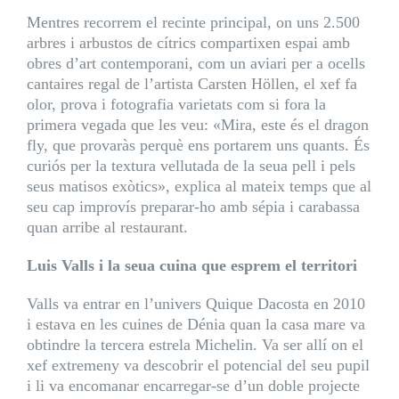
Mentres recorrem el recinte principal, on uns 2.500
arbres i arbustos de cítrics compartixen espai amb
obres d’art contemporani, com un aviari per a ocells
cantaires regal de l’artista Carsten Höllen, el xef fa
olor, prova i fotografia varietats com si fora la
primera vegada que les veu: «Mira, este és el dragon
fly, que provaràs perquè ens portarem uns quants. És
curiós per la textura vellutada de la seua pell i pels
seus matisos exòtics», explica al mateix temps que al
seu cap improvís preparar-ho amb sépia i carabassa
quan arribe al restaurant.
Luis Valls i la seua cuina que esprem el territori
Valls va entrar en l’univers Quique Dacosta en 2010
i estava en les cuines de Dénia quan la casa mare va
obtindre la tercera estrela Michelin. Va ser allí on el
xef extremeny va descobrir el potencial del seu pupil
i li va encomanar encarregar-se d’un doble projecte