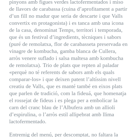
pinyons amb figues verdes lactofermentados i miso
de llavors de carabassa (cuina d’aprofitament a partir
d’un fill no madur que seria de descarte i que Valls
convertix en protagonista) i es tanca amb una icona
de la casa, denominat Temps, territori i temporada,
que és un festival d’ingredients, tècniques i sabors
(puré de remolatxa, flor de carabasseta preservada en
vinagre de kombucha, gamba blanca de Cullera,
arròs venere suflado i salsa maltesa amb kombucha
de remolatxa). Trio de plats que repten al paladar
«perquè no té referents de sabors amb els quals
comparar-los» i que deixen patent l’altíssim nivell
creatiu de Valls, que es manté també en eixos plats
que parlen de tradició, com la fideuá, que homenatja
el rossejat de fideus i es plega per a embolicar la
carn del cranc blau de l’Albufera amb un allioli
d’espirulina, o l’arròs estil allipebrat amb llima
lactofermentado.
Entremig del menú, per descomptat, no faltara la