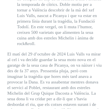
la temporada de cítrics. Doble motiu per a
tornar a València descobrir de la mà del xef
Luis Valls, nascut a Picanya i que va estar en
primera línia durant la tragèdia, la Fundació
Todolí. En este vergel, on li muta l’humor,
creixen 500 varietats que alimenten la seua
cuina amb dos estreles Michelin i ànima de
rock&roll.
El matí del 29 d’octubre de 2024 Luis Valls va mirar
al cel i va decidir guardar la seua moto nova en el
garatge de la seua casa de Picanya, on va nàixer i viu
des de fa 37 anys. Pressentia pluja, però com
imaginar la tragèdia que hores més tard anava a
provocar la Dana. Es va assabentar mentres donava
el servici al Poblet, restaurant amb dos estreles
Michelin del Grup Quique Dacosta a València. La
seua dona li va cridar per a dir-li que s’havia
desbordat el riu, que els cotxes estaven surant i de