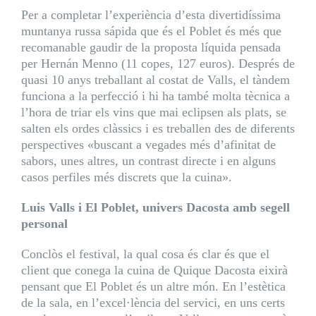
Per a completar l’experiència d’esta divertidíssima
muntanya russa sápida que és el Poblet és més que
recomanable gaudir de la proposta líquida pensada
per Hernán Menno (11 copes, 127 euros). Després de
quasi 10 anys treballant al costat de Valls, el tàndem
funciona a la perfecció i hi ha també molta tècnica a
l’hora de triar els vins que mai eclipsen als plats, se
salten els ordes clàssics i es treballen des de diferents
perspectives «buscant a vegades més d’afinitat de
sabors, unes altres, un contrast directe i en alguns
casos perfiles més discrets que la cuina».
Luis Valls i El Poblet, univers Dacosta amb segell
personal
Conclòs el festival, la qual cosa és clar és que el
client que conega la cuina de Quique Dacosta eixirà
pensant que El Poblet és un altre món. En l’estètica
de la sala, en l’excel·lència del servici, en uns certs