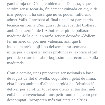
gamba roja de Dénia, emblema de Dacosta, «que
servim sense tocar-la, únicament cuinada en aigua de
mar perquè hi ha cosa que no es poden millorar»,
admet Valls. I arribant al final una altra parenceria
tècnica en forma d’un guisat de cacauet del Collaret
amb ànec azulón de l’Albufera el pit de pollastre
madurat de la qual en arròs servix després: «Volíem
fer un ànec un poc més valencià, així que li
inoculem arròs koji i ho deixem curar setmana i
mitja per a despertar notes profundes», explica el xef
per a descriure un sabor bogíssim que recorda a xulla
madurada.
Com a comiat, unes prepostres sensacionals a base
de iogurt de llet d’ovella, cogombre i gelat de llima;
eixa llesca amb ou d’albedo sorgida de l’obstinació
del xef per aprofitar tot el que oferix el territori més
enllà del convencional i uns petit fours que, com per
descomptat, incorporen més varietats de cítrics.