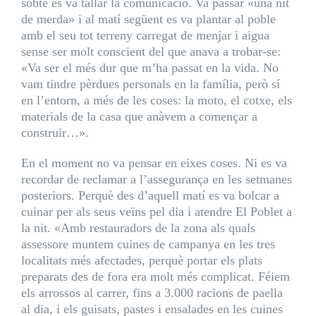
sobte es va tallar la comunicació. Va passar «una nit
de merda» i al matí següent es va plantar al poble
amb el seu tot terreny carregat de menjar i aigua
sense ser molt conscient del que anava a trobar-se:
«Va ser el més dur que m’ha passat en la vida. No
vam tindre pèrdues personals en la família, però sí
en l’entorn, a més de les coses: la moto, el cotxe, els
materials de la casa que anàvem a començar a
construir…».
En el moment no va pensar en eixes coses. Ni es va
recordar de reclamar a l’assegurança en les setmanes
posteriors. Perquè des d’aquell matí es va bolcar a
cuinar per als seus veïns pel dia i atendre El Poblet a
la nit. «Amb restauradors de la zona als quals
assessore muntem cuines de campanya en les tres
localitats més afectades, perquè portar els plats
preparats des de fora era molt més complicat. Féiem
els arrossos al carrer, fins a 3.000 racions de paella
al dia, i els guisats, pastes i ensalades en les cuines