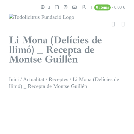
Skip
0 items
0,00 €
to
content
Li Mona (Delícies de
llimó) _ Recepta de
Montse Guillén
Inici
/
Actualitat
/
Receptes
/
Li Mona (Delícies de
llimó) _ Recepta de Montse Guillén