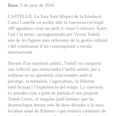
Data:
5 de juny de 2026
CASTELLÓ. La Sala Sant Miquel de la Fundació
Caixa Castelló va acollir ahir la conversa-col·loqui
«M’agradaria crear un jardí (i veure’l créixer). Entre
l’art i la terra», protagonitzada per Vicent Todolí,
una de les figures més rellevants de la gestió cultural
i del comissariat d’art contemporani a escala
internacional.
Davant d’un nombrós públic, Todolí va compartir
una reflexió que transcendia l’àmbit artístic per a
endinsar-se en qüestions relacionades amb el
paisatge, la memòria, l’agricultura, la llibertat
intel·lectual i l’experiència del temps. La conversa
va prendre com a punt de partida el seu projecte
Todolí Citrus, el singular jardí botànic que ha
desenvolupat durant més de dues dècades a la seua
localitat natal de Palmera i que reuneix centenars de