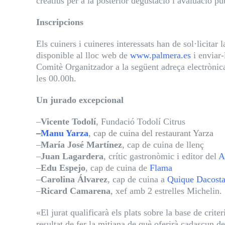
creatius per a la posterior degustació i avaluació pú
Inscripcions
Els cuiners i cuineres interessats han de sol·licitar
disponible al lloc web de
www.palmera.es
i enviar-
Comitè Organitzador a la següent adreça electrònica
les 00.00h.
Un jurado excepcional
–
Vicente Todolí
, Fundació Todolí Citrus
–
Manu Yarza
, cap de cuina del restaurant Yarza
–
María José Martínez
, cap de cuina de llenç
–
Juan Lagardera
, crític gastronòmic i editor del
A
–
Edu Espejo
, cap de cuina de
Flama
–
Carolina Álvarez
, cap de cuina a
Quique Dacost
–
Ricard Camarena
, xef amb 2 estrelles Michelin.
«El jurat qualificarà els plats sobre la base de criter
resultat de fer la mitjana de què oferirà cadascun d