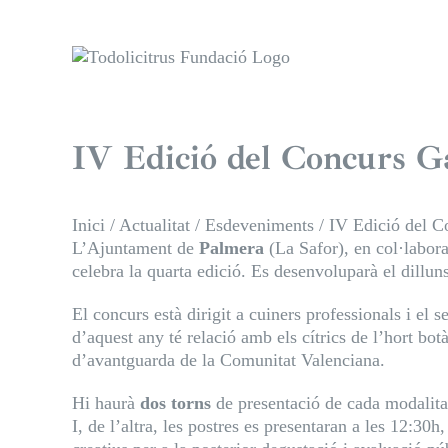
Skip
to
content
IV Edició del Concurs Ga
Inici
/
Actualitat
/
Esdeveniments
/
IV Edició del C
L’Ajuntament de
Palmera
(La Safor), en col·labor
celebra la quarta edició. Es desenvoluparà el dillun
El concurs està dirigit a cuiners professionals i el s
d’aquest any té relació amb els cítrics de l’hort bot
d’avantguarda de la Comunitat Valenciana.
Hi haurà
dos torns
de presentació de cada modalitat 
I, de l’altra, les postres es presentaran a les 12:30