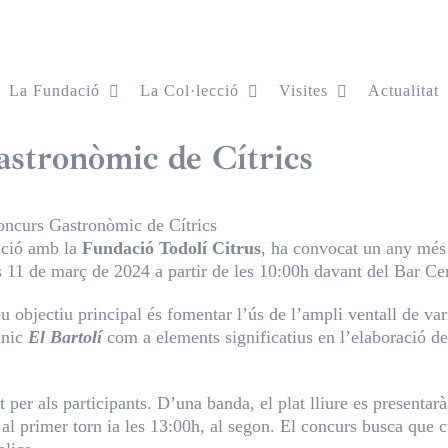
La Fundació
La Col·lecció
Visites
Actualitat
stronòmic de Cítrics
oncurs Gastronòmic de Cítrics
ació amb la
Fundació Todolí Citrus
, ha convocat un any més
s 11 de març de 2024 a partir de les 10:00h davant del Bar Cent
eu objectiu principal és fomentar l’ús de l’ampli ventall de vari
ànic
El Bartolí
com a elements significatius en l’elaboració de p
per als participants. D’una banda, el plat lliure es presentarà
h, al primer torn ia les 13:00h, al segon. El concurs busca que c