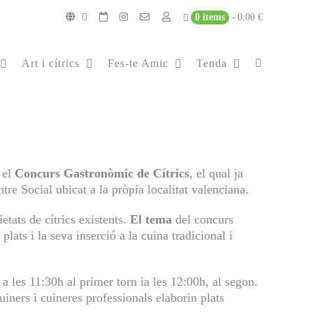
0 items
0,00 €
Art i cítrics
Fes-te Amic
Tenda
 el
Concurs Gastronòmic de Cítrics
, el qual ja
re Social ubicat a la pròpia localitat valenciana.
etats de cítrics existents.
El tema
del concurs
lats i la seva inserció a la cuina tradicional i
 a les 11:30h al primer torn ia les 12:00h, al segon.
uiners i cuineres professionals elaborin plats