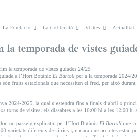
La Fundació
La Col·lecció
Visites
Actualitat
 la temporada de vistes guiad
im la temporada de vistes guiades 24/25
 guiada a l’Hort Botànic
El Bartolí
per a la temporada 2024/202
s són fruits estacionals que necessiten el fred, per això duran
a 2024-2025, la qual s’estendrà fins a finals d’abril o princ
s torns de visites: els dissabtes a les 10:00 hi a les 12:00 
clou un passeig explicatiu per l’Hort Botànic
El Bartolí
que co
00 varietats diferents de cítrics i, encara que no totes estan p