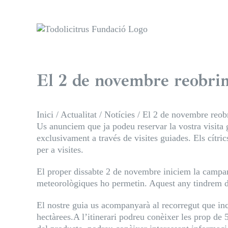
Skip
to
content
El 2 de novembre reobrim
Inici
/
Actualitat
/
Notícies
/
El 2 de novembre reobr
Us anunciem que ja podeu reservar la vostra visita
exclusivament a través de visites guiades. Els cítric
per a visites.
El proper dissabte 2 de novembre iniciem la campany
meteorològiques ho permetin. Aquest any tindrem do
El nostre guia us acompanyarà al recorregut que in
hectàrees.A l’itinerari podreu conèixer les prop de 5