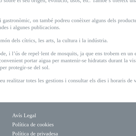
ó sobre el seu origen, evolució, usos, etc. També s’ofereix un
ori gastronòmic, on també podreu conèixer alguns dels product
des i algunes publicacions.
 dels cítrics, les arts, la cultura i la indústria.
 i l’ús de repel·lent de mosquits, ja que ens trobem en un es
convenient portar aigua per mantenir-se hidratats durant la vi
per protegir-se del sol.
 realitzar totes les gestions i consultar els dies i horaris de 
Avís Legal
Política de cookies
Política de privadesa