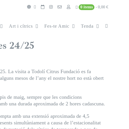
0 items
0,00 €
Art i cítrics
Fes-te Amic
Tenda
es 24/25
5. La visita a Todolí Citrus Fundació es fa
t alguns mesos de l’any el nostre hort no està obert
ipis de maig, sempre que les condicions
h, amb una durada aproximada de 2 hores cadascuna.
mpta amb una extensió aproximada de 4,5
resents simultàniament a causa de l’estacionalitat