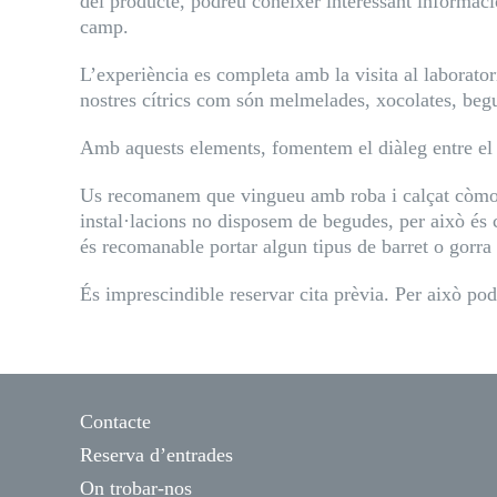
del producte, podreu conèixer interessant informaci
camp.
L’experiència es completa amb la visita al laborat
nostres cítrics com són melmelades, xocolates, begu
Amb aquests elements, fomentem el diàleg entre el món
Us recomanem que vingueu amb roba i calçat còmode,
instal·lacions no disposem de begudes, per això és 
és recomanable portar algun tipus de barret o gorra 
És imprescindible reservar cita prèvia. Per això podeu
Contacte
Reserva d’entrades
On trobar-nos