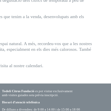
a degustació dels cítrics de temporada a peu de
es que tenim a la venda, desenvolupats amb els
pai natural. A més, recordeu-vos que a les nostres
sita, especialment en els dies més calorosos. També
visita al nostre
calendari.
Todolí Citrus Fundació
es pot visitar exclusivament
amb visites guiades sota prèvia inscripció.
Horari d’atenció telefònica
De dilluns a divendres: de 9:00 a 14:00 i de 15:00 a 18:00