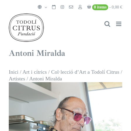
Skip
0 items
0,00 €
to
content
Antoni Miralda
Inici
/
Art i cítrics
/
Col·lecció d’Art a Todolí Citrus
/
Artistes
/
Antoni Miralda