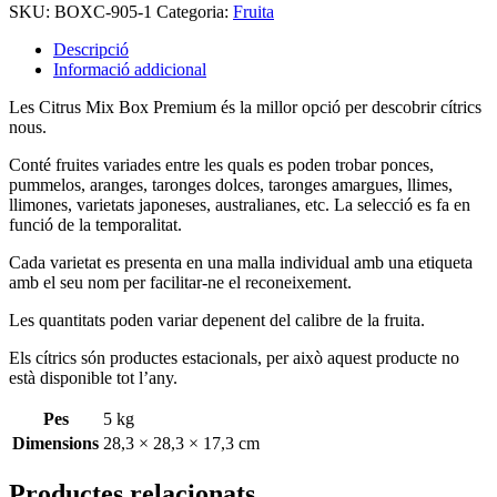
SKU:
BOXC-905-1
Categoria:
Fruita
Descripció
Informació addicional
Les Citrus Mix Box Premium és la millor opció per descobrir cítrics
nous.
Conté fruites variades entre les quals es poden trobar ponces,
pummelos, aranges, taronges dolces, taronges amargues, llimes,
llimones, varietats japoneses, australianes, etc. La selecció es fa en
funció de la temporalitat.
Cada varietat es presenta en una malla individual amb una etiqueta
amb el seu nom per facilitar-ne el reconeixement.
Les quantitats poden variar depenent del calibre de la fruita.
Els cítrics són productes estacionals, per això aquest producte no
està disponible tot l’any.
Pes
5 kg
Dimensions
28,3 × 28,3 × 17,3 cm
Productes relacionats