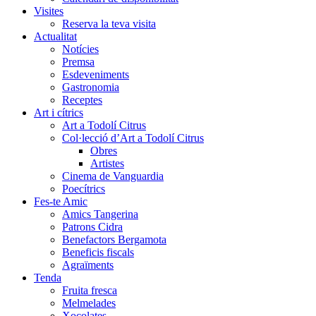
Visites
Reserva la teva visita
Actualitat
Notícies
Premsa
Esdeveniments
Gastronomia
Receptes
Art i cítrics
Art a Todolí Citrus
Col·lecció d’Art a Todolí Citrus
Obres
Artistes
Cinema de Vanguardia
Poecítrics
Fes-te Amic
Amics Tangerina
Patrons Cidra
Benefactors Bergamota
Beneficis fiscals
Agraïments
Tenda
Fruita fresca
Melmelades
Xocolates