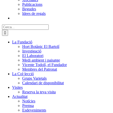
Publicacions
Begudes
Idees de regals
Cerca:
La Fundació
Hort Botànic El Bartolí
Investigació
El Laboratori
Medi ambient i paisatge
Vicente Todolí, el Fundador
Membres del Patronat
La Col·lecció
Grups Varietals
Calendari de disponibilitat
Visites
Reserva la teva visita
Actualitat
Notícies
Premsa
Esdeveniments