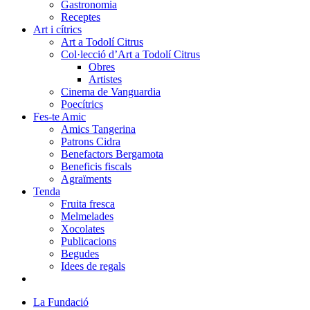
Gastronomia
Receptes
Art i cítrics
Art a Todolí Citrus
Col·lecció d’Art a Todolí Citrus
Obres
Artistes
Cinema de Vanguardia
Poecítrics
Fes-te Amic
Amics Tangerina
Patrons Cidra
Benefactors Bergamota
Beneficis fiscals
Agraïments
Tenda
Fruita fresca
Melmelades
Xocolates
Publicacions
Begudes
Idees de regals
La Fundació