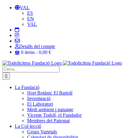
Skip
VAL
to
ES
content
EN
VAL
Detalls del compte
0 items
0,00 €
Cerca:
La Fundació
Hort Botànic El Bartolí
Investigació
El Laboratori
Medi ambient i paisatge
Vicente Todolí, el Fundador
Membres del Patronat
La Col·lecció
Grups Varietals
Calendari de disponibilitat