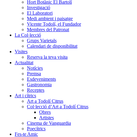
Hort Botànic El Bartolí
Investigació
El Laboratori
Medi ambient i paisatge
Vicente Todolí, el Fundador
Membres del Patronat
La Col·lecció
Grups Varietals
Calendari de disponibilitat
Visites
Reserva la teva visita
Actualitat
Notícies
Premsa
Esdeveniments
Gastronomia
Receptes
Art i cítrics
Art a Todolí Citrus
Col·lecció d’Art a Todolí Citrus
Obres
Artistes
Cinema de Vanguardia
Poecítrics
Fes-te Amic