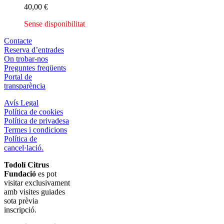
40,00
€
Sense disponibilitat
Contacte
Reserva d’entrades
On trobar-nos
Preguntes freqüents
Portal de
transparència
Avís Legal
Política de cookies
Política de privadesa
Termes i condicions
Política de
cancel·lació.
Todolí Citrus
Fundació
es pot
visitar exclusivament
amb visites guiades
sota prèvia
inscripció.