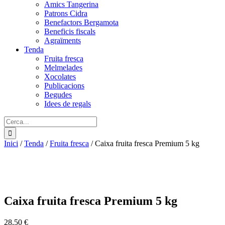
Amics Tangerina
Patrons Cidra
Benefactors Bergamota
Beneficis fiscals
Agraïments
Tenda
Fruita fresca
Melmelades
Xocolates
Publicacions
Begudes
Idees de regals
Cerca:
Inici
/
Tenda
/
Fruita fresca
/
Caixa fruita fresca Premium 5 kg
Caixa fruita fresca Premium 5 kg
28,50
€