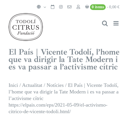
Skip
0 items
0,00 €
to
content
El País | Vicente Todolí, l’home
que va dirigir la Tate Modern i
es va passar a l’activisme cítric
Inici
/
Actualitat
/
Notícies
/
El País | Vicente Todolí,
l’home que va dirigir la Tate Modern i es va passar a
l’activisme cítric
https://elpais.com/eps/2021-05-09/el-activismo-
citrico-de-vicente-todoli.html/